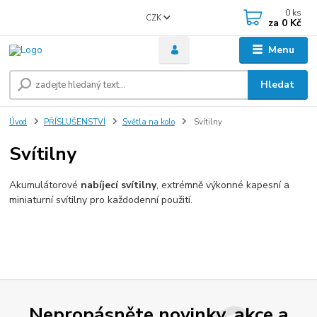
0
ks
CZK
za
0 Kč
Menu
Hledat
Úvod
PŘÍSLUŠENSTVÍ
Světla na kolo
Svítilny
Svítilny
Akumulátorové
nabíjecí svítilny
, extrémně výkonné kapesní a
miniaturní svítilny pro každodenní použití.
Nepropásněte novinky, akce a