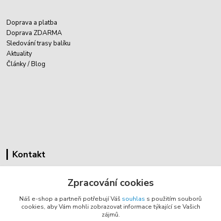
Doprava a platba
Doprava ZDARMA
Sledování trasy balíku
Aktuality
Články / Blog
Kontakt
Cyklovybava.cz
Zpracování cookies
Zákostelí 83
Náš e-shop a partneři potřebují Váš
souhlas
s použitím souborů
783 44 Náměšť na Hané
cookies, aby Vám mohli zobrazovat informace týkající se Vašich
zájmů.