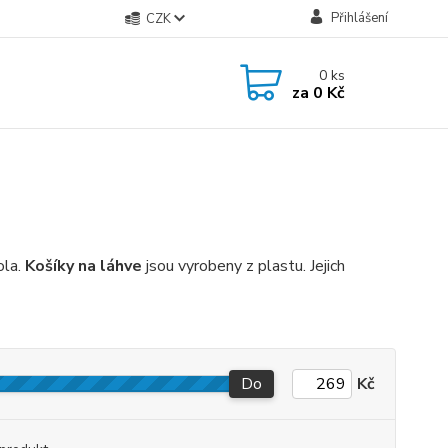
Přihlášení
CZK
0
ks
za
0 Kč
ola.
Košíky na láhve
jsou vyrobeny z plastu. Jejich
Do
Kč