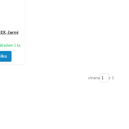
EX, černý
Skladem 1 ks
šíku
strana
z 1