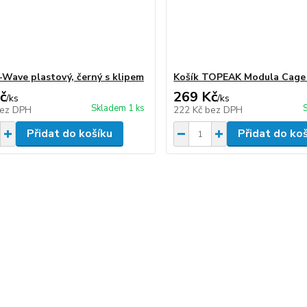
-Wave plastový, černý s klipem
Košík TOPEAK Modula Cage 
č
269 Kč
/
ks
/
ks
Skladem 1 ks
ez DPH
222 Kč
bez DPH
Přidat do košíku
Přidat do ko