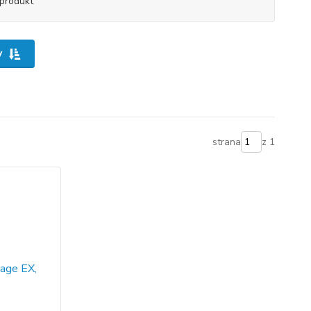
produkt
y
strana
z 1