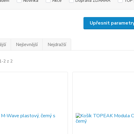
adem
Novinka
Akce
Doprava ZDARMA
TOP 
Upřesnit parametr
jší
Nejlevnější
Nejdražší
1-2 z 2