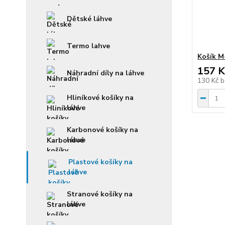
Dětské láhve
Termo lahve
Košík M
157 K
Náhradní díly na láhve
130 Kč
b
Hliníkové košíky na
láhve
Karbonové košíky na
láhve
Plastové košíky na
láhve
Stranové košíky na
láhve