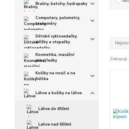
Skl
Brašny, batohy, hydrapaky
Computery, pulsmetry,
krokoměry
Dětské cyklosedačky,
mřížky a stupačky
Nejnově
Kosmetika, masážní
Zobrazuji 
prostředky
Košíky na nosič a na
řidítka
Láhve a košíky na láhve
Láhve do 650ml
Lahve nad 650ml