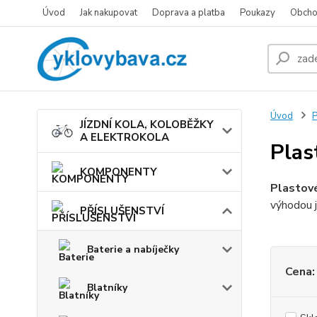
Úvod
Jak nakupovat
Doprava a platba
Poukazy
Obcho
Úvod
JÍZDNÍ KOLA, KOLOBĚŽKY
A ELEKTROKOLA
Plas
KOMPONENTY
Plastové
výhodou j
PŘÍSLUŠENSTVÍ
Baterie a nabíječky
Cena:
Blatníky