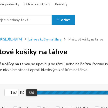
dní podmínky
Ochrana soukromí
Kontakty
Hledat
PŘÍSLUŠENSTVÍ
Láhve a košíky na láhve
Plastové košíky na láhve
tové košíky na láhve
 košíky na láhve
se upevňují do rámu, nebo na řidítka jízdního k
e nízká hmotnost oproti klasickým košíkům na láhve.
Kč
Od