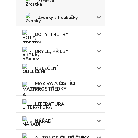
Zrcátka
Zvonky a houkačky
BOTY, TRETRY
BRÝLE, PŘILBY
OBLEČENÍ
MAZIVA A ČISTÍCÍ
PROSTŘEDKY
LITERATURA
NÁŘADÍ