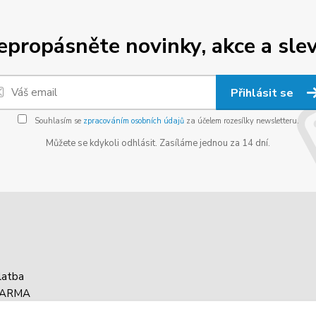
epropásněte novinky, akce a slev
Přihlásit se
Souhlasím se
zpracováním osobních údajů
za účelem rozesílky newsletteru.
Můžete se kdykoli odhlásit. Zasíláme jednou za 14 dní.
latba
DARMA
asy balíku