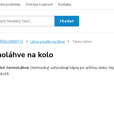
dní podmínky
Ochrana soukromí
Kontakty
Hledat
PŘÍSLUŠENSTVÍ
Láhve a košíky na láhve
Termo lahve
oláhve na kolo
cké termoláhve
(termosky) uchovávají nápoj po určitou dobu te
plotě.