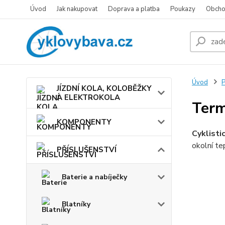
Úvod
Jak nakupovat
Doprava a platba
Poukazy
Obcho
Úvod
JÍZDNÍ KOLA, KOLOBĚŽKY
A ELEKTROKOLA
Term
KOMPONENTY
Cyklisti
okolní te
PŘÍSLUŠENSTVÍ
Baterie a nabíječky
Blatníky