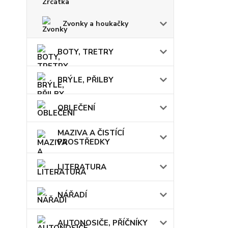
Zvonky a houkačky
BOTY, TRETRY
BRÝLE, PŘILBY
OBLEČENÍ
MAZIVA A ČISTÍCÍ
PROSTŘEDKY
LITERATURA
NÁŘADÍ
AUTONOSIČE, PŘÍČNÍKY