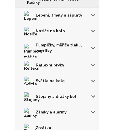
Lepení, tmely a záplaty
Nosiče na kolo
Pumpičky, měřiče tlaku,
ventilky
Reflexní prvky
Světla na kolo
Stojany a držáky kol
Zámky a alarmy
Zrcátka