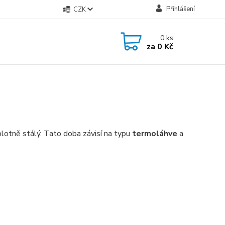
Přihlášení
CZK
0
ks
za
0 Kč
plotně stálý. Tato doba závisí na typu
termoláhve
a