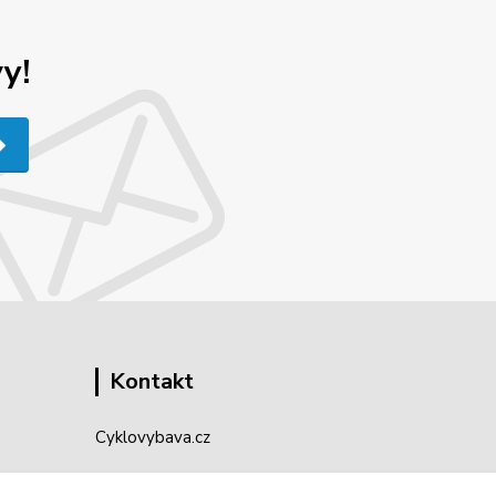
y!
Kontakt
Cyklovybava.cz
Zákostelí 83