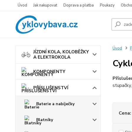
Úvod
Jak nakupovat
Doprava a platba
Poukazy
Obcho
Úvod
JÍZDNÍ KOLA, KOLOBĚŽKY
A ELEKTROKOLA
Cykl
KOMPONENTY
Přísluše
stupačky,
PŘÍSLUŠENSTVÍ
Baterie a nabíječky
Cena:
Blatníky