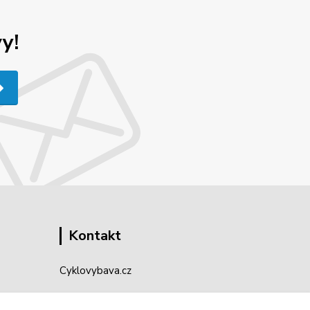
y!
Kontakt
Cyklovybava.cz
Zákostelí 83