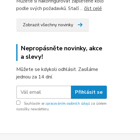
Můžete si nakonfigurovat zapletené kolo
podle svých požadavků. Stačí ...
číst celé
Zobrazit všechny novinky
Nepropásněte novinky, akce
a slevy!
Můžete se kdykoli odhlásit. Zasíláme
jednou za 14 dní.
Přihlásit se
Souhlasím se
zpracováním osobních údajů
za účelem
rozesílky newsletteru.