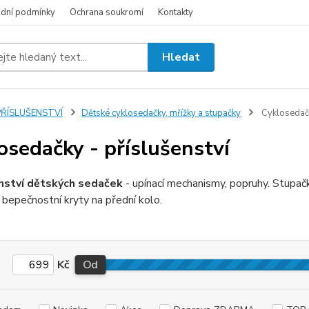
dní podmínky
Ochrana soukromí
Kontakty
Hledat
PŘÍSLUŠENSTVÍ
Dětské cyklosedačky, mřížky a stupačky
Cyklosedačk
osedačky - příslušenství
nství dětských sedaček
- upínací mechanismy, popruhy. Stupač
 bepečnostní kryty na přední kolo.
Kč
Od