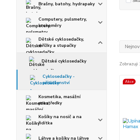
Skl
Brašny, batohy, hydrapaky
Computery, pulsmetry,
krokoměry
Dětské cyklosedačky,
mřížky a stupačky
Nejnově
Dětské cyklosedačky
Zobrazuji 
Cyklosedačky -
Akce
příslušenství
Kosmetika, masážní
prostředky
Košíky na nosič a na
řidítka
Láhve a košíky na láhve