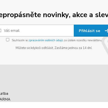
epropásněte novinky, akce a slev
Přihlásit se
Souhlasím se
zpracováním osobních údajů
za účelem rozesílky newsletteru.
Můžete se kdykoli odhlásit. Zasíláme jednou za 14 dní.
latba
DARMA
asy balíku