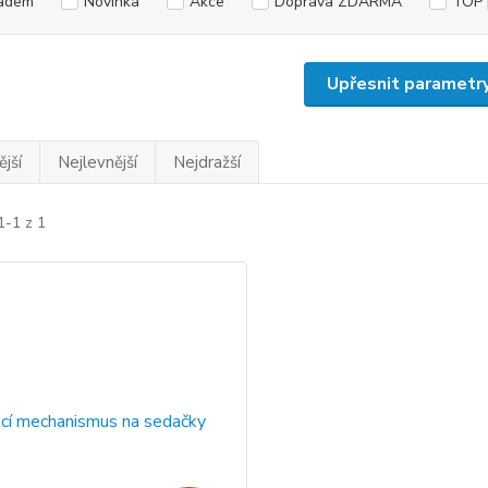
adem
Novinka
Akce
Doprava ZDARMA
TOP 
Upřesnit parametr
jší
Nejlevnější
Nejdražší
1-1 z 1