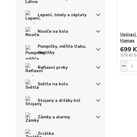
Lepení, tmely a záplaty
Nosiče na kolo
Upínací
Hamax
Pumpičky, měřiče tlaku,
699 K
ventilky
578 Kč
b
Reflexní prvky
Světla na kolo
Stojany a držáky kol
Zámky a alarmy
Zrcátka