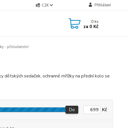
Přihlášení
CZK
0
ks
za
0 Kč
y - příslušenství
ky dětských sedaček, ochranné mřížky na přední kolo se
Do
Kč