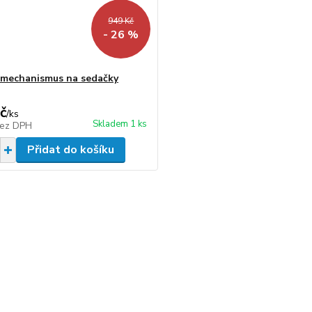
949 Kč
- 26 %
 mechanismus na sedačky
č
/
ks
Skladem 1 ks
ez DPH
Přidat do košíku