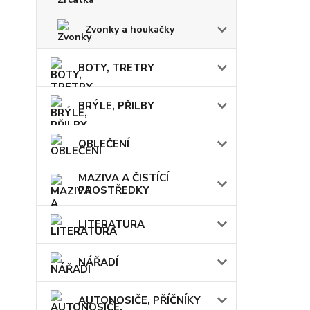
Zvonky a houkačky
BOTY, TRETRY
BRÝLE, PŘILBY
OBLEČENÍ
MAZIVA A ČISTÍCÍ
PROSTŘEDKY
LITERATURA
NÁŘADÍ
AUTONOSIČE, PŘÍČNÍKY