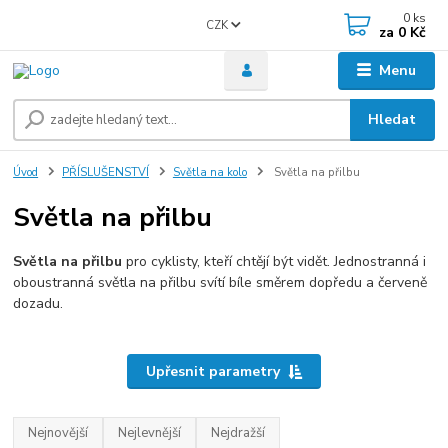
0
ks
CZK
za
0 Kč
Menu
Hledat
Úvod
PŘÍSLUŠENSTVÍ
Světla na kolo
Světla na přilbu
Světla na přilbu
Světla na přilbu
pro cyklisty, kteří chtějí být vidět. Jednostranná i
oboustranná světla na přilbu svítí bíle směrem dopředu a červeně
dozadu.
Upřesnit parametry
Nejnovější
Nejlevnější
Nejdražší