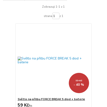
Zobrazuji 1-1 z 1
strana
z 1
99 Kč
- 40 %
Světlo na přilbu FORCE BREAK 5 diod + baterie
59 Kč
/
ks