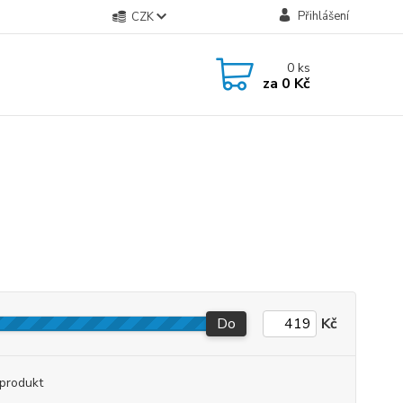
Přihlášení
CZK
0
ks
za
0 Kč
Do
Kč
produkt