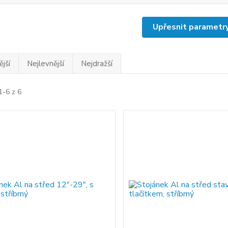
Upřesnit parametr
jší
Nejlevnější
Nejdražší
1-6 z 6