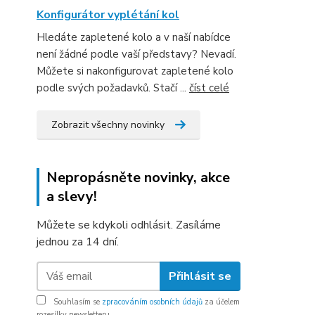
Konfigurátor vyplétání kol
Hledáte zapletené kolo a v naší nabídce
není žádné podle vaší představy? Nevadí.
Můžete si nakonfigurovat zapletené kolo
podle svých požadavků. Stačí ...
číst celé
Zobrazit všechny novinky
Nepropásněte novinky, akce
a slevy!
Můžete se kdykoli odhlásit. Zasíláme
jednou za 14 dní.
Přihlásit se
Souhlasím se
zpracováním osobních údajů
za účelem
rozesílky newsletteru.