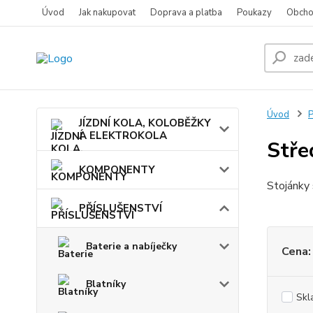
Úvod
Jak nakupovat
Doprava a platba
Poukazy
Obcho
Úvod
JÍZDNÍ KOLA, KOLOBĚŽKY
A ELEKTROKOLA
Stře
KOMPONENTY
Stojánky 
PŘÍSLUŠENSTVÍ
Baterie a nabíječky
Cena:
Blatníky
Skl