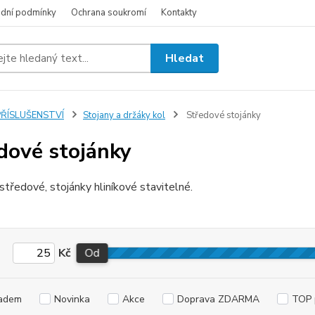
dní podmínky
Ochrana soukromí
Kontakty
Hledat
PŘÍSLUŠENSTVÍ
Stojany a držáky kol
Středové stojánky
dové stojánky
středové, stojánky hliníkové stavitelné.
Kč
Od
adem
Novinka
Akce
Doprava ZDARMA
TOP 