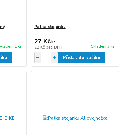
lný
Patka stojánku
27 Kč
/
ks
Skladem 1 ks
Skladem 3 ks
22 Kč
bez DPH
šíku
Přidat do košíku