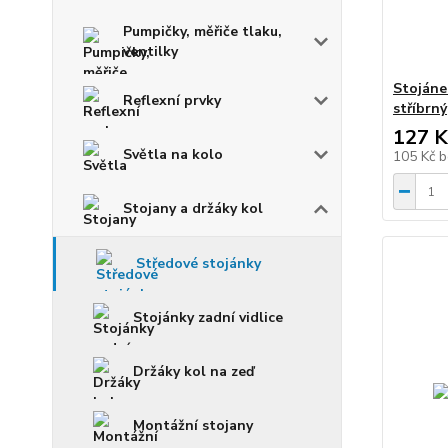
Pumpičky, měřiče tlaku,
ventilky
Stojánek
Reflexní prvky
stříbrný
127 K
Světla na kolo
105 Kč
b
Stojany a držáky kol
Středové stojánky
Stojánky zadní vidlice
Držáky kol na zeď
Montážní stojany