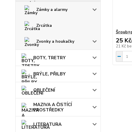
Zámky a alarmy
Zrcátka
Šroub+p
25 Kč
Zvonky a houkačky
21 Kč
be
BOTY, TRETRY
BRÝLE, PŘILBY
OBLEČENÍ
MAZIVA A ČISTÍCÍ
PROSTŘEDKY
LITERATURA