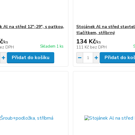
 Al na střed 12"-29", s patkou,
Stojánek Al na střed stavte
tlačítkem, stříbrný
č
134 Kč
/
ks
/
ks
Skladem 1 ks
ez DPH
111 Kč
bez DPH
Přidat do košíku
Přidat do ko