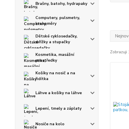
Brašny, batohy, hydrapaky
Computery, pulsmetry,
krokoměry
Nejnově
Dětské cyklosedačky,
mřížky a stupačky
Zobrazuji 
Kosmetika, masážní
prostředky
Košíky na nosič a na
řidítka
Láhve a košíky na láhve
Lepení, tmely a záplaty
Nosiče na kolo