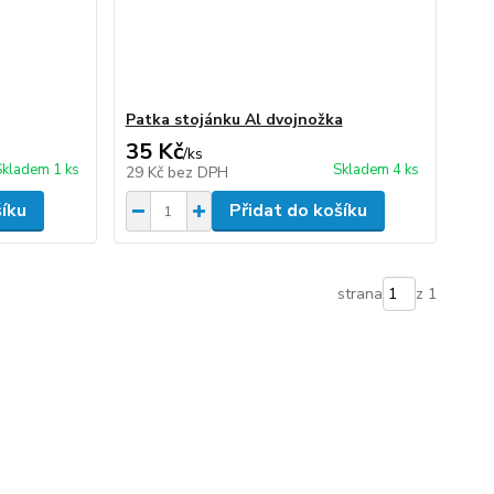
Patka stojánku Al dvojnožka
35 Kč
/
ks
Skladem 1 ks
Skladem 4 ks
29 Kč
bez DPH
šíku
Přidat do košíku
strana
z 1