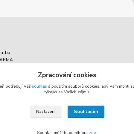
latba
DARMA
asy balíku
Zpracování cookies
g
eři potřebují Váš
souhlas
s použitím souborů cookies, aby Vám mohli z
týkající se Vašich zájmů.
Souhlasím
Nastavení
Souhlas můžete odmítnout
zde
.