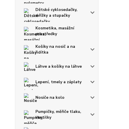
Dětské cyklosedačky,
mřížky a stupačky
Kosmetika, masážní
prostředky
Košíky na nosič a na
řidítka
Láhve a košíky na láhve
Lepení, tmely a záplaty
Nosiče na kolo
Pumpičky, měřiče tlaku,
ventilky