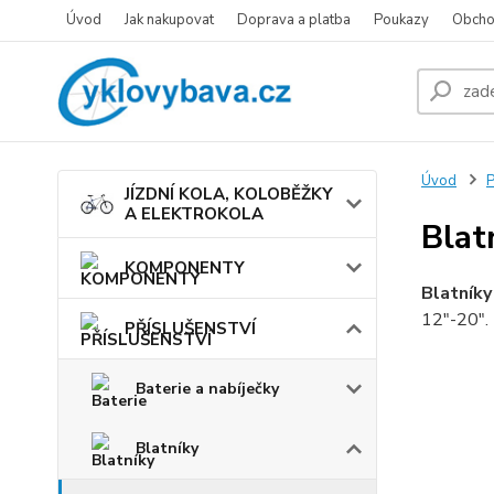
Úvod
Jak nakupovat
Doprava a platba
Poukazy
Obcho
Úvod
JÍZDNÍ KOLA, KOLOBĚŽKY
A ELEKTROKOLA
Blat
KOMPONENTY
Blatníky
12"-20".
PŘÍSLUŠENSTVÍ
Baterie a nabíječky
Blatníky