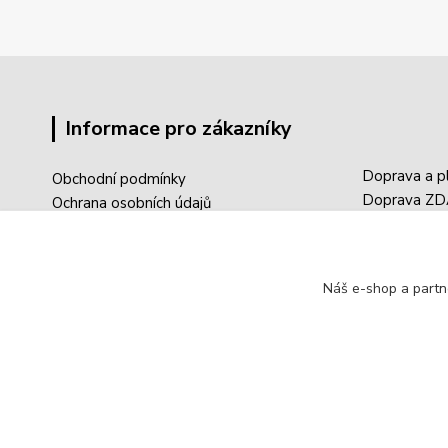
Informace pro zákazníky
Doprava a p
Obchodní podmínky
Doprava Z
Ochrana osobních údajů
Sledování tr
Reklamace
Aktuality
Registrace
Články / Blo
Přihlášení
Náš e-shop a partn