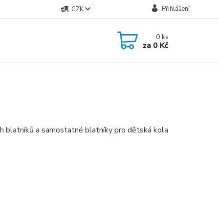
Přihlášení
CZK
0
ks
za
0 Kč
ch blatníků a samostatné blatníky pro dětská kola