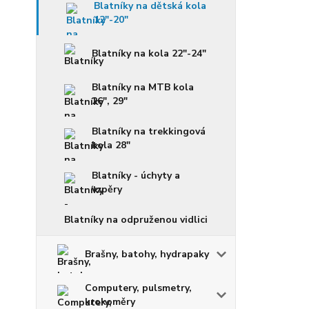
Blatníky na dětská kola
12"-20"
Blatníky na kola 22"-24"
Blatníky na MTB kola
26", 29"
Blatníky na trekkingová
kola 28"
Blatníky - úchyty a
vzpěry
Blatníky na odpruženou vidlici
Brašny, batohy, hydrapaky
Computery, pulsmetry,
krokoměry