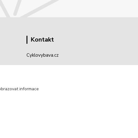
Kontakt
Cyklovybava.cz
Zákostelí 83
783 44 Náměšť na Hané
obrazovat informace
info@cyklovybava.cz
Vytvořeno na
Eshop-rychle.cz