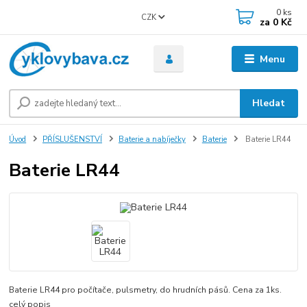
0
ks
CZK
za
0 Kč
Menu
Hledat
Úvod
PŘÍSLUŠENSTVÍ
Baterie a nabíječky
Baterie
Baterie LR44
Baterie LR44
Baterie LR44 pro počítače, pulsmetry, do hrudních pásů. Cena za 1ks.
celý popis