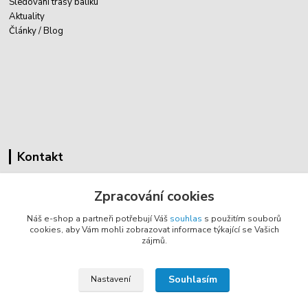
Sledování trasy balíku
Aktuality
Články / Blog
Kontakt
Cyklovybava.cz
Zpracování cookies
Zákostelí 83
Náš e-shop a partneři potřebují Váš
souhlas
s použitím souborů
783 44 Náměšť na Hané
cookies, aby Vám mohli zobrazovat informace týkající se Vašich
zájmů.
info@cyklovybava.cz
Souhlasím
Nastavení