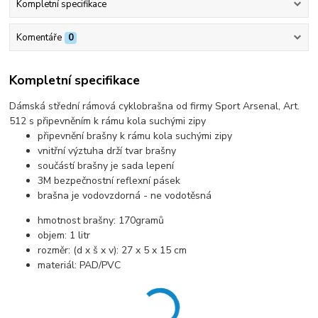
Kompletní specifikace
Komentáře
0
Kompletní specifikace
Dámská střední rámová cyklobrašna od firmy Sport Arsenal, Art.
512 s připevněním k rámu kola suchými zipy
připevnění brašny k rámu kola suchými zipy
vnitřní výztuha drží tvar brašny
součástí brašny je sada lepení
3M bezpečnostní reflexní pásek
brašna je vodovzdorná - ne vodotěsná
hmotnost brašny: 170gramů
objem: 1 litr
rozměr: (d x š x v): 27 x 5 x 15 cm
materiál: PAD/PVC