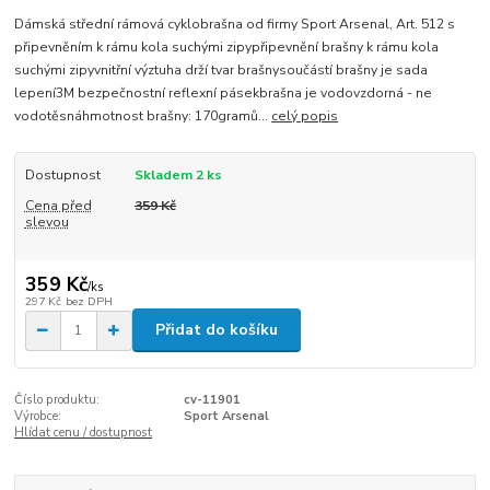
Dámská střední rámová cyklobrašna od firmy Sport Arsenal, Art. 512 s
připevněním k rámu kola suchými zipypřipevnění brašny k rámu kola
suchými zipyvnitřní výztuha drží tvar brašnysoučástí brašny je sada
lepení3M bezpečnostní reflexní pásekbrašna je vodovzdorná - ne
vodotěsnáhmotnost brašny: 170gramů...
celý popis
Dostupnost
Skladem 2 ks
Cena před
359 Kč
slevou
359 Kč
/
ks
297 Kč
bez DPH
Přidat do košíku
Číslo produktu:
cv-11901
Výrobce:
Sport Arsenal
Hlídat cenu / dostupnost