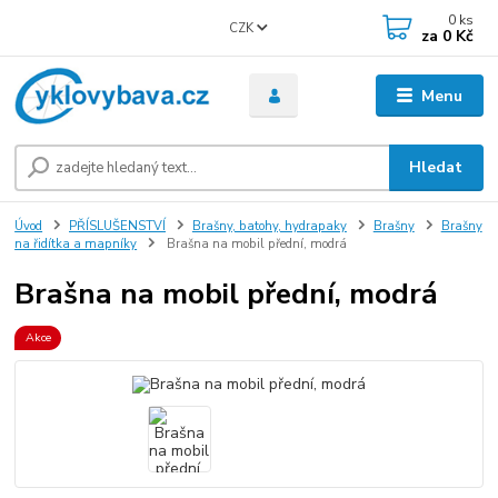
0
ks
CZK
za
0 Kč
Menu
Hledat
Úvod
PŘÍSLUŠENSTVÍ
Brašny, batohy, hydrapaky
Brašny
Brašny
na řidítka a mapníky
Brašna na mobil přední, modrá
Brašna na mobil přední, modrá
Akce