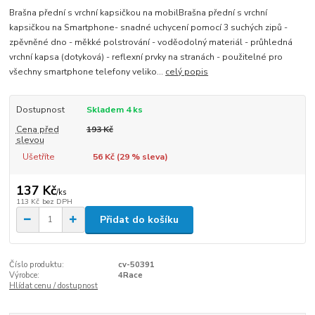
Brašna přední s vrchní kapsičkou na mobilBrašna přední s vrchní
kapsičkou na Smartphone- snadné uchycení pomocí 3 suchých zipů -
zpěvněné dno - měkké polstrování - voděodolný materiál - průhledná
vrchní kapsa (dotyková) - reflexní prvky na stranách - použitelné pro
všechny smartphone telefony veliko...
celý popis
Dostupnost
Skladem 4 ks
Cena před
193 Kč
slevou
Ušetříte
56 Kč (
29
% sleva)
137 Kč
/
ks
113 Kč
bez DPH
Přidat do košíku
Číslo produktu:
cv-50391
Výrobce:
4Race
Hlídat cenu / dostupnost