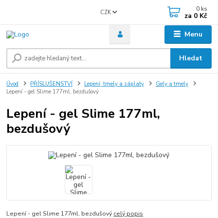
0
ks
CZK
za
0 Kč
Menu
Hledat
Úvod
PŘÍSLUŠENSTVÍ
Lepení, tmely a záplaty
Gely a tmely
Lepení - gel Slime 177ml, bezdušový
Lepení - gel Slime 177ml,
bezdušový
Lepení - gel Slime 177ml, bezdušový
celý popis