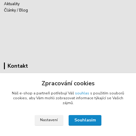
Aktuality
Články / Blog
Kontakt
Cyklovybava.cz
Zpracování cookies
Zákostelí 83
Náš e-shop a partneři potřebují Váš
souhlas
s použitím souborů
783 44 Náměšť na Hané
cookies, aby Vám mohli zobrazovat informace týkající se Vašich
zájmů.
info@cyklovybava.cz
Souhlasím
Nastavení