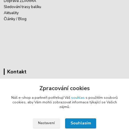
Doprava ZDARMA
Sledování trasy balíku
Aktuality
Články / Blog
Kontakt
Cyklovybava.cz
Zpracování cookies
Zákostelí 83
Náš e-shop a partneři potřebují Váš
souhlas
s použitím souborů
783 44 Náměšť na Hané
cookies, aby Vám mohli zobrazovat informace týkající se Vašich
zájmů.
info@cyklovybava.cz
Souhlasím
Nastavení