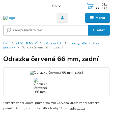
0
ks
CZK
za
0 Kč
Menu
Hledat
Úvod
PŘÍSLUŠENSTVÍ
Světla na kolo
Odrazky, reflexní pásky,
praporky
Odrazka červená 66 mm, zadní
Odrazka červená 66 mm, zadní
Odrazka zadní kulatá, průměr 66 mm.Červená kulatá zadní odrazka,
průměr 66 mm, vzadu závit M6, dlouhý 11mm.
celý popis