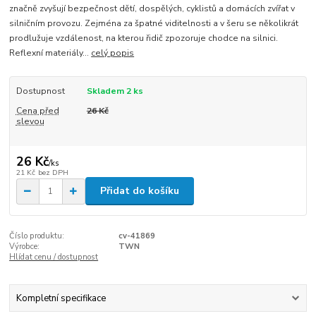
značně zvyšují bezpečnost dětí, dospělých, cyklistů a domácích zvířat v
silničním provozu. Zejména za špatné viditelnosti a v šeru se několikrát
prodlužuje vzdálenost, na kterou řidič zpozoruje chodce na silnici.
Reflexní materiály...
celý popis
Dostupnost
Skladem 2 ks
Cena před
26 Kč
slevou
26 Kč
/
ks
21 Kč
bez DPH
Přidat do košíku
Číslo produktu:
cv-41869
Výrobce:
TWN
Hlídat cenu / dostupnost
Kompletní specifikace