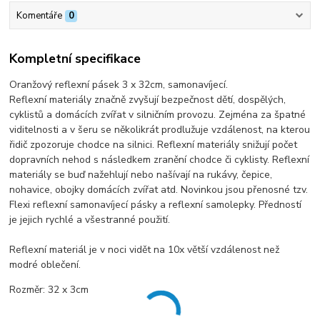
Komentáře
0
Kompletní specifikace
Oranžový reflexní pásek 3 x 32cm, samonavíjecí.
Reflexní materiály značně zvyšují bezpečnost dětí, dospělých,
cyklistů a domácích zvířat v silničním provozu. Zejména za špatné
viditelnosti a v šeru se několikrát prodlužuje vzdálenost, na kterou
řidič zpozoruje chodce na silnici. Reflexní materiály snižují počet
dopravních nehod s následkem zranění chodce či cyklisty. Reflexní
materiály se buď nažehlují nebo našívají na rukávy, čepice,
nohavice, obojky domácích zvířat atd. Novinkou jsou přenosné tzv.
Flexi reflexní samonavíjecí pásky a reflexní samolepky. Předností
je jejich rychlé a všestranné použití.
Reflexní materiál je v noci vidět na 10x větší vzdálenost než
modré oblečení.
Rozměr: 32 x 3cm