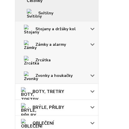
Svítilny
Stojany a držáky kol
Zámky a alarmy
Zrcátka
Zvonky a houkačky
BOTY, TRETRY
BRÝLE, PŘILBY
OBLEČENÍ