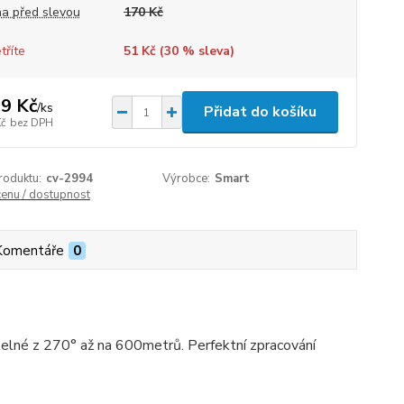
a před slevou
170 Kč
tříte
51 Kč (
30
% sleva)
9 Kč
/
ks
Přidat do košíku
Kč
bez DPH
roduktu:
cv-2994
Výrobce:
Smart
cenu / dostupnost
Komentáře
0
itelné z 270° až na 600metrů. Perfektní zpracování