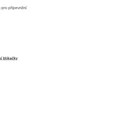
 pro připevnění.
í blikačky