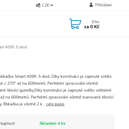
Přihlášení
CZK
0
ks
za
0 Kč
art 405R, 5 diod
blikačka Smart 405R, 5 diod. Díky konstrukci je zapnuté světlo
lné z 270° až na 600metrů. Perfektní zpracování včetně
né těsnící gumičky.Díky konstrukci je zapnuté světlo viditelné
 až na 600metrů. Perfektní zpracování včetně tvarované těsnící
. Blikačka je včetně 2 k...
celý popis
tupnost
Skladem 4 ks