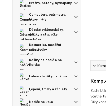
Brašny, batohy, hydrapaky
Computery, pulsmetry,
krokoměry
Dětské cyklosedačky,
mřížky a stupačky
Kosmetika, masážní
prostředky
Košíky na nosič a na
řidítka
Kompl
Láhve a košíky na láhve
Komple
Lepení, tmely a záplaty
Zadní bli
včetně tv
Díky kons
Nosiče na kolo