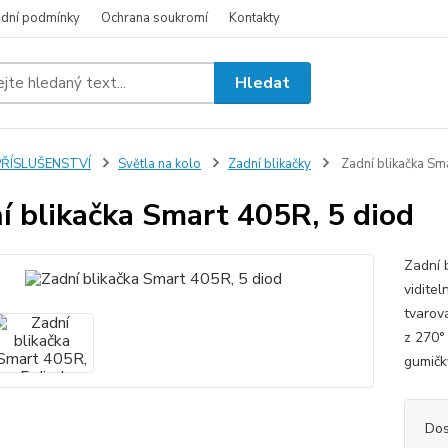
dní podmínky
Ochrana soukromí
Kontakty
Hledat
PŘÍSLUŠENSTVÍ
Světla na kolo
Zadní blikačky
Zadní blikačka Sm
í blikačka Smart 405R, 5 diod
Zadní 
vidite
tvarova
z 270°
gumičky
Dos