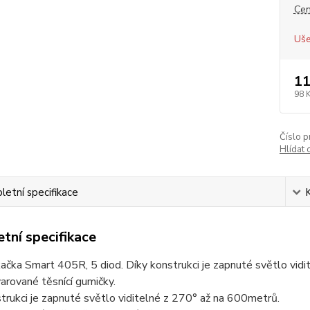
Cen
Uše
11
98 
Číslo p
Hlídat 
etní specifikace
tní specifikace
kačka Smart 405R, 5 diod. Díky konstrukci je zapnuté světlo vid
arované těsnící gumičky.
trukci je zapnuté světlo viditelné z 270° až na 600metrů.