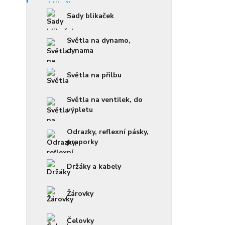
Sady blikaček
Světla na dynamo,
dynama
Světla na přilbu
Světla na ventilek, do
výpletu
Odrazky, reflexní pásky,
praporky
Držáky a kabely
Žárovky
Čelovky