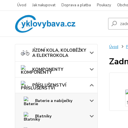
Úvod
Jak nakupovat
Doprava a platba
Poukazy
Obcho
Úvod
JÍZDNÍ KOLA, KOLOBĚŽKY
A ELEKTROKOLA
Zadn
KOMPONENTY
PŘÍSLUŠENSTVÍ
Baterie a nabíječky
Blatníky