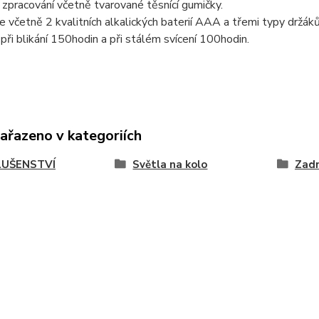
 zpracování včetně tvarované těsnící gumičky.
je včetně 2 kvalitních alkalických baterií AAA a třemi typy držáků
 při blikání 150hodin a při stálém svícení 100hodin.
zařazeno v kategoriích
LUŠENSTVÍ
Světla na kolo
Zadn