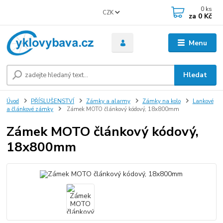
0
ks
CZK
za
0 Kč
Menu
Hledat
Úvod
PŘÍSLUŠENSTVÍ
Zámky a alarmy
Zámky na kolo
Lankové
a článkové zámky
Zámek MOTO článkový kódový, 18x800mm
Zámek MOTO článkový kódový,
18x800mm