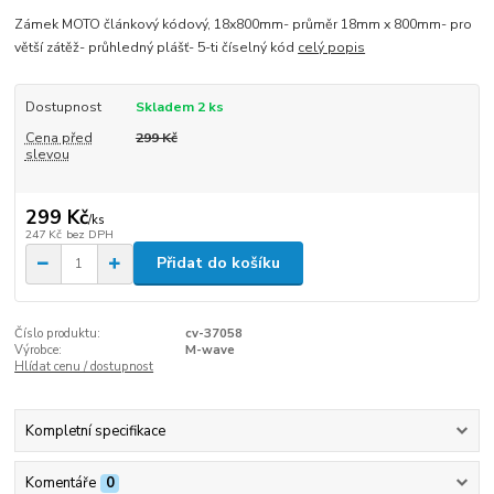
Zámek MOTO článkový kódový, 18x800mm- průměr 18mm x 800mm- pro
větší zátěž- průhledný plášť- 5-ti číselný kód
celý popis
Dostupnost
Skladem 2 ks
Cena před
299 Kč
slevou
299 Kč
/
ks
247 Kč
bez DPH
Přidat do košíku
Číslo produktu:
cv-37058
Výrobce:
M-wave
Hlídat cenu / dostupnost
Kompletní specifikace
Komentáře
0